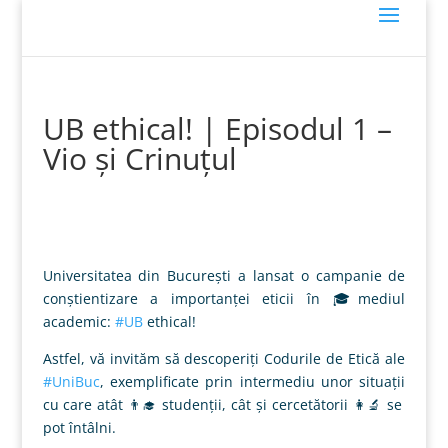
UB ethical! | Episodul 1 –
Vio și Crinuțul
Universitatea din Bucureşti a lansat o campanie de
conștientizare a importanței eticii în
🎓
mediul
academic:
#
UB
ethical!
Astfel, vă invităm să descoperiți Codurile de Etică ale
#
UniBuc
, exemplificate prin intermediu unor situații
cu care atât
👨‍🎓
studenții, cât și cercetătorii
👩‍🔬
se
pot întâlni.